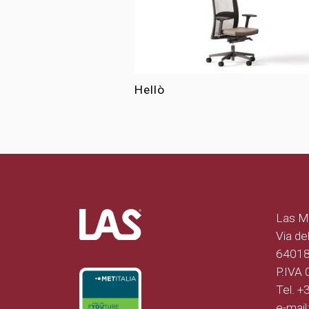
Hellò
Las Mo
Via del
64018 
P.IVA
Tel. 
e-mail