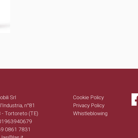
bili Srl
Cookie Policy
l'Industria, n°81
Privacy Policy
- Tortoreto (TE)
Whistleblowing
 01963940679
+39 0861 7831
: las@las.it