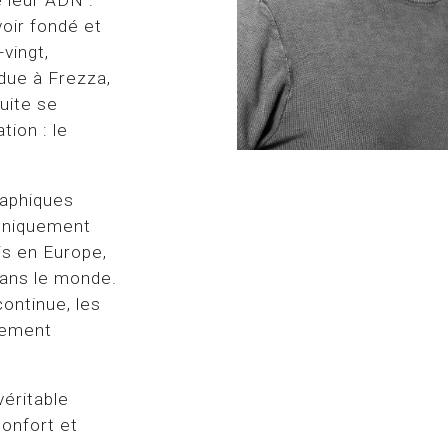
e leur ADN :
voir fondé et
vingt,
ndue à Frezza,
uite se
tion : le
raphiques
 uniquement
uis en Europe,
dans le monde.
continue, les
sement
véritable
confort et