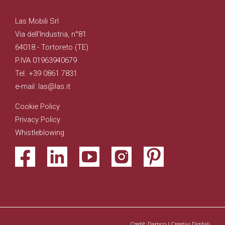
Las Mobili Srl
Via dell'Industria, n°81
64018 - Tortoreto (TE)
P.IVA 01963940679
Tel. +39 0861 7831
e-mail: las@las.it
Cookie Policy
Privacy Policy
Whistleblowing
Credit: Damco | Creativi Digitali