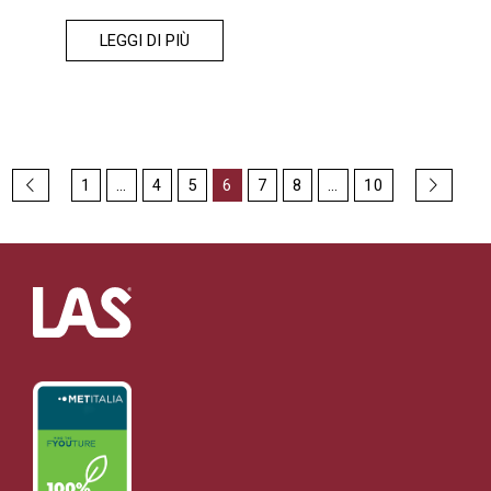
LEGGI DI PIÙ
1
…
4
5
6
7
8
…
10