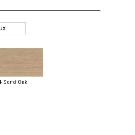
UX
4
Sand Oak